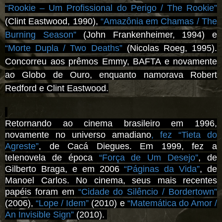
“Rookie – Um Profissional do Perigo / The Rookie”
(Clint Eastwood, 1990),
“Amazônia em Chamas / The
Burning Season”
(John Frankenheimer, 1994) e
“Morte Dupla / Two Deaths”
(Nicolas Roeg, 1995)
.
Concorreu aos prêmos Emmy, BAFTA e novamente
ao Globo de Ouro, enquanto namorava Robert
Redford e Clint Eastwood.
Retornando ao cinema brasileiro em 1996,
novamente no universo amadiano
, fez
“Tieta do
Agreste”
, de Cacá Diegues. Em 1999, fez a
telenovela de época
“Força de Um Desejo”
, de
Gilberto Braga, e em 2006
“Páginas da Vida”
, de
Manoel Carlos. No cinema, seus mais recentes
papéis foram em
“Cidade do Silêncio / Bordertown”
(2006),
“Lope / Idem”
(2010) e
“Matemática do Amor /
An Invisible Sign”
(2010).