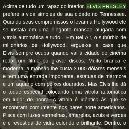
Acima de tudo um rapaz do interior,
ELVIS PRESLEY
prefere a vida simples de sua cidade no Tennessee.
Quando seus compromissos o levam a Hollywood ele
se instala em uma elegante mansão alugada com
vitrola automática e tudo... Em Bel-Air, o subúrbio de
milionários de Hollywood, ergue-se a casa que
Elvis sempre ocupa quando vai à cidade do cinema
rodar um filme ou gravar discos. Muito branca e
moderna, a mansão lhe custa 3.000 dólares mensais
e tem uma entrada imponente, estátuas de mármore
e um aquário com peixes dourados. Mas Elvis lhe dá
o toque especial colocando uma vitrola automática
em lugar de honra. A vitrola é idêntica às que se
encontram comumente nos bares norte-americanos.
Pisca com luzes vermelhas, amarelas, azuis e verdes
e é revestida de vidro colorido e brilhante. Dentro, o