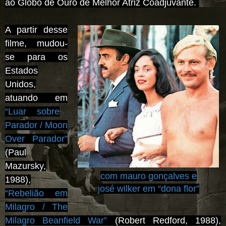
ao Globo de Ouro de Melhor Atriz Coadjuvante.
A partir desse
filme, mudou-
se para os
Estados
Unidos,
atuando em
“Luar sobre
Parador / Moon
Over Parador”
(Paul
Mazursky,
com mauro gonçalves e
1988),
josé wilker em
“
do
na flor
”
“Rebelião em
Milagro / The
Milagro Beanfield War”
(Robert Redford, 1988),