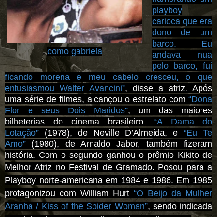
playboy
carioca que era
dono de um
barco. Eu
como gabriela
andava nua
pelo barco, fui
ficando morena e meu cabelo cresceu, o que
entusiasmou Walter Avancini
”
, disse a atriz. Após
uma série de filmes, alcançou o estrelato com
“Dona
Flor e seus Dois Maridos”
, um das maiores
bilheterias do cinema brasileiro.
“A Dama do
Lotação”
(1978), de Neville D’Almeida, e
“Eu Te
Amo”
(1980), de Arnaldo Jabor, também fizeram
história. Com o segundo ganhou o prêmio Kikito de
Melhor Atriz no Festival de Gramado.
Posou para a
Playboy norte-americana em 1984 e 1986. Em 1985
protagonizou com William Hurt
“
O Beijo da Mulher
Aranha / Kiss of the Spider Woman”
, sendo indicada