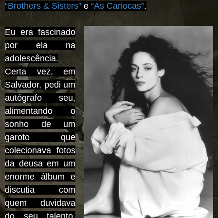
“Brothers & Sisters
”
e
“As Cariocas”
.
Eu era fascinado
por ela na
adolescência.
Certa vez, em
Salvador, pedi um
autógrafo seu,
alimentando o
sonho de um
garoto que
colecionava fotos
da deusa em um
enorme álbum e
discutia com
quem duvidava
do seu talento.