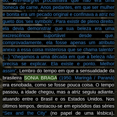
60, Ann-Margret proclamava que não era uma
boneca de carne. Anos pedantes, em que ser mulher
e bonita era um pecado original e confinava a atriz no
gueto dos ‘sex symbols’. Para existir de pleno direito,
ela devia demonstrar que sua beleza era uma
excrescência suportável desde que,
comprovadamente, ela fosse apenas um atributo
anexo a essa coisa misteriosa que se chama talento”
(...) “chegamos a uma década em que a beleza não
precisa se explicar. Ela existe e ponto. Melhor
assim”
. Lembro do tempo em que a sensualidade da
brasileira
SONIA BRAGA
(1950. Maringá / Paraná)
era esnobada, como se fosse pouca coisa. O tempo
passou, a idade chegou, mas a atriz seguiu adiante,
atuando entre o Brasil e os Estados Unidos. Nos
últimos tempos, destacou-se em episódios das séries
“Sex and the City”
(no papel de uma lésbica),