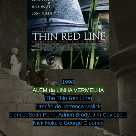
1998
ALÉM da LINHA VERMELHA
(
The Thin Red Line)
direção de Terrence Malick
elenco:
Sean Penn, Adrien Brody, Jim Caviezel,
Nick Nolte e George Clooney