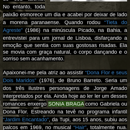
No entanto, toda
paixão esmorece um dia e acabei por deixar de lado
a morena paranaense. Quando rodou
“Tieta do
Agreste”
(1986) na minúscula Picado, na Bahia, a
entrevistei para um jornal
de Lisboa, disfarçando a
emoção que sentia com suas gostosas risadas. Ela
se movia com graça natural, o corpo dançando e o
sorriso sem acanhamento.
Apaixonei-me pela atriz ao assistir
“Dona Flor e seus
Dois Maridos”
(1976), de Bruno Barreto. Seria um
dos três ilustres personagens de Jorge Amado
interpretados por ela. Ainda hoje ao ler ler um desses
romances enxergo
SONIA BRAGA
como Gabriela ou
Dona Flor. Estreando na tevê no programa infantil
“Jardim Encantado”
, da Tupi, aos 15 anos, subiu aos
palcos em 1969, no musical
“Hair”
, totalmente nua.