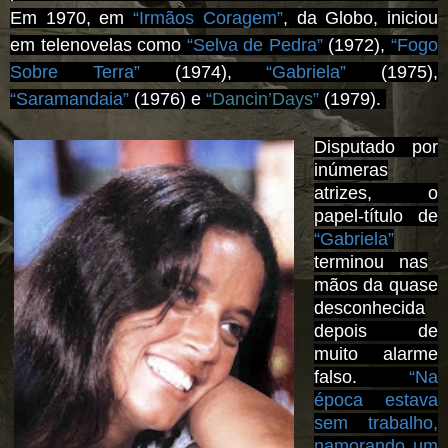
Em 1970, em
“Irmãos Coragem”
, da Globo, iniciou
em telenovelas como
“Selva de Pedra”
(1972),
“Fogo
Sobre Terra”
(1974),
“Gabriela”
(1975),
“Saramandaia”
(1976) e
“
Dancin’Days
”
(1979).
Disputado por
inúmeras
atrizes, o
papel-título de
“Gabriela”
terminou nas
mãos da quase
desconhecida
depois de
muito alarme
falso.
“Na
época estava
sem trabalho,
namorando um